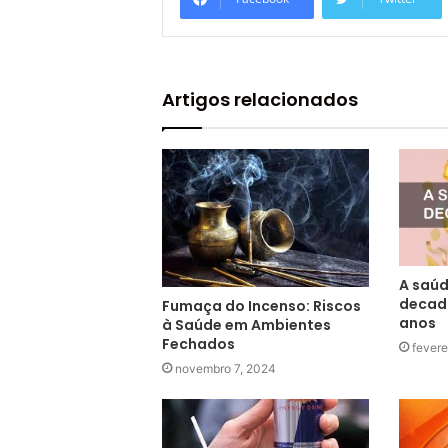
Artigos relacionados
A saúd
decadê
Fumaça do Incenso: Riscos
anos
à Saúde em Ambientes
Fechados
fevere
novembro 7, 2024