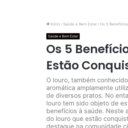
Início
/
Saúde e Bem Estar
/
Os 5 Benefício
Saúde e Bem Estar
Os 5 Benefíci
Estão Conqui
O louro, também conhecido 
aromática amplamente utiliz
de diversos pratos. No enta
louro tem sido objeto de es
benefícios à saúde. Neste a
do louro que estão conqui
destaque na comunidade cie