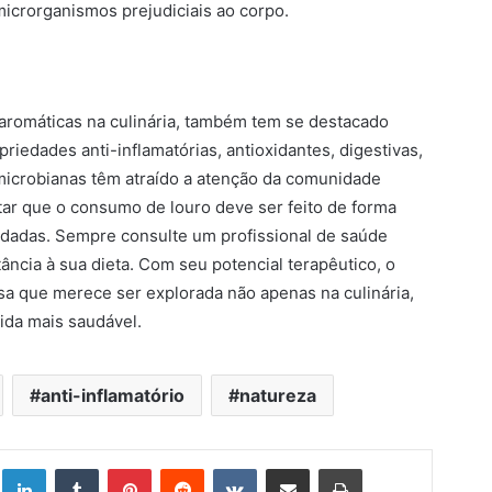
icrorganismos prejudiciais ao corpo.
 aromáticas na culinária, também tem se destacado
riedades anti-inflamatórias, antioxidantes, digestivas,
microbianas têm atraído a atenção da comunidade
tar que o consumo de louro deve ser feito de forma
dadas. Sempre consulte um profissional de saúde
ância à sua dieta. Com seu potencial terapêutico, o
a que merece ser explorada não apenas na culinária,
da mais saudável.
anti-inflamatório
natureza
Linkedin
Tumblr
Pinterest
Reddit
VK
Compartilhar via e-mail
Imprimir