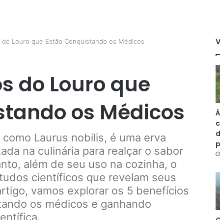
s do Louro que Estão Conquistando os Médicos
os do Louro que
stando os Médicos
Á
c
d
como Laurus nobilis, é uma erva
ada na culinária para realçar o sabor
nto, além de seu uso na cozinha, o
tudos científicos que revelam seus
rtigo, vamos explorar os 5 benefícios
stando os médicos e ganhando
ntífica.