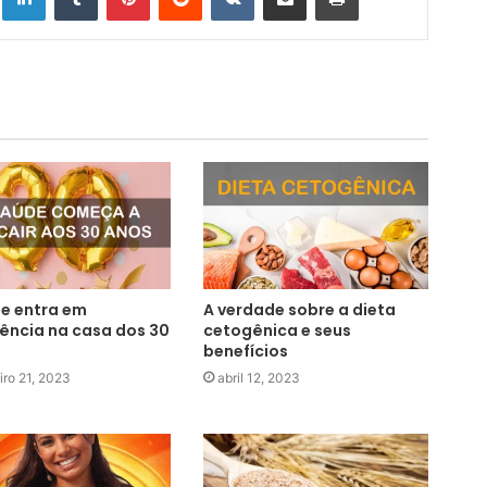
e entra em
A verdade sobre a dieta
ncia na casa dos 30
cetogênica e seus
benefícios
iro 21, 2023
abril 12, 2023