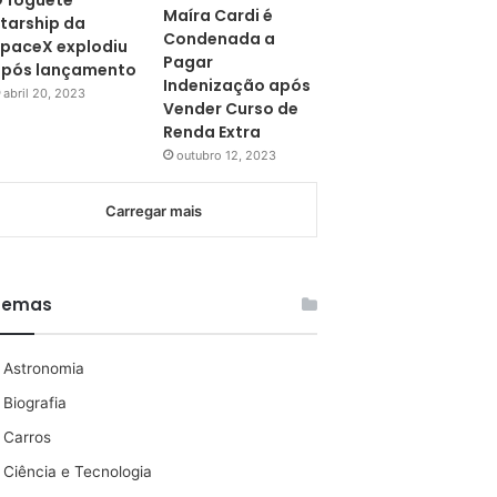
 foguete
Maíra Cardi é
tarship da
Condenada a
paceX explodiu
Pagar
pós lançamento
Indenização após
abril 20, 2023
Vender Curso de
Renda Extra
outubro 12, 2023
Carregar mais
Temas
Astronomia
Biografia
Carros
Ciência e Tecnologia