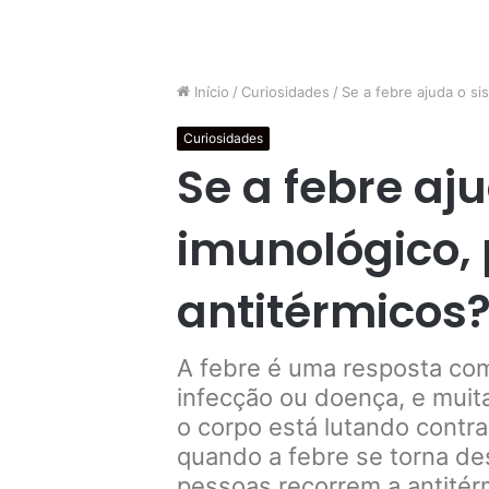
Início
/
Curiosidades
/
Se a febre ajuda o s
Curiosidades
Se a febre aj
imunológico,
antitérmicos
A febre é uma resposta co
infecção ou doença, e muit
o corpo está lutando contr
quando a febre se torna de
pessoas recorrem a antitérm