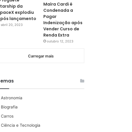
 foguete
Maíra Cardi é
tarship da
Condenada a
paceX explodiu
Pagar
pós lançamento
Indenização após
abril 20, 2023
Vender Curso de
Renda Extra
outubro 12, 2023
Carregar mais
Temas
Astronomia
Biografia
Carros
Ciência e Tecnologia