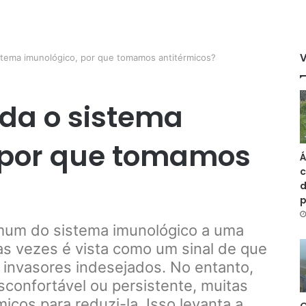
istema imunológico, por que tomamos antitérmicos?
uda o sistema
 por que tomamos
Á
c
?
d
mum do sistema imunológico a uma
as vezes é vista como um sinal de que
a invasores indesejados. No entanto,
sconfortável ou persistente, muitas
icos para reduzi-la. Isso levanta a