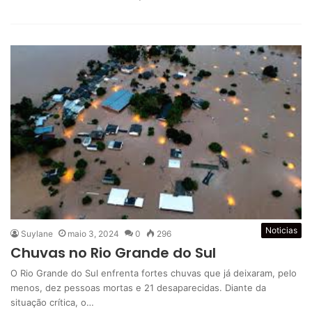
Noticias
Suylane
maio 3, 2024
0
296
Chuvas no Rio Grande do Sul
O Rio Grande do Sul enfrenta fortes chuvas que já deixaram, pelo
menos, dez pessoas mortas e 21 desaparecidas. Diante da
situação crítica, o…