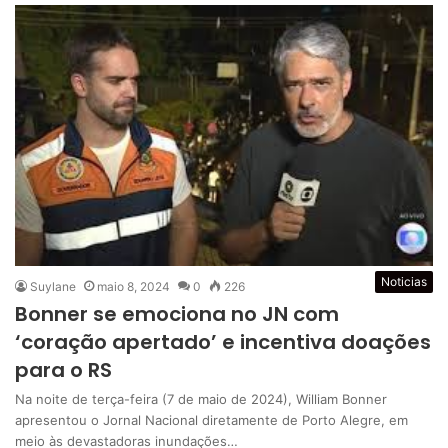
Noticias
Suylane
maio 8, 2024
0
226
Bonner se emociona no JN com
‘coração apertado’ e incentiva doações
para o RS
Na noite de terça-feira (7 de maio de 2024), William Bonner
apresentou o Jornal Nacional diretamente de Porto Alegre, em
meio às devastadoras inundações…