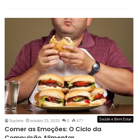
Saúde e Bem Estar
Suylane
outubro 23, 2023
0
477
Comer as Emoções: O Ciclo da
Compulsão Alimentar