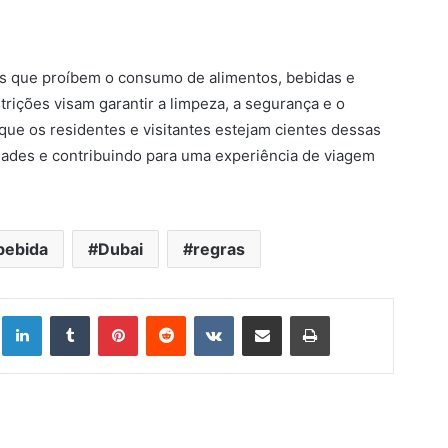
as que proíbem o consumo de alimentos, bebidas e
trições visam garantir a limpeza, a segurança e o
que os residentes e visitantes estejam cientes dessas
dades e contribuindo para uma experiência de viagem
.
bebida
Dubai
regras
Linkedin
Tumblr
Pinterest
Reddit
VK
Compartilhar via e-mail
Imprimir