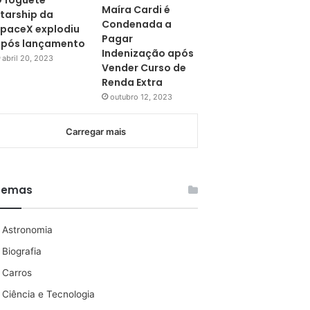
 foguete
Maíra Cardi é
tarship da
Condenada a
paceX explodiu
Pagar
pós lançamento
Indenização após
abril 20, 2023
Vender Curso de
Renda Extra
outubro 12, 2023
Carregar mais
Temas
Astronomia
Biografia
Carros
Ciência e Tecnologia