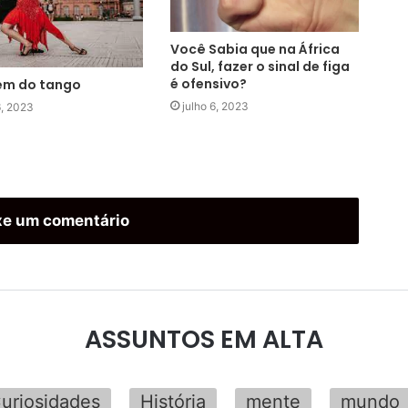
Você Sabia que na África
do Sul, fazer o sinal de figa
é ofensivo?
em do tango
julho 6, 2023
6, 2023
xe um comentário
ASSUNTOS EM ALTA
uriosidades
História
mente
mundo