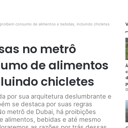
proíbem consumo de alimentos e bebidas, incluindo chicletes
osas no metrô
umo de alimentos
Á
c
cluindo chicletes
d
a por sua arquitetura deslumbrante e
mbém se destaca por suas regras
No metrô de Dubai, há proibições
de alimentos, bebidas e até mesmo
ploraremos as razões por trás dessas