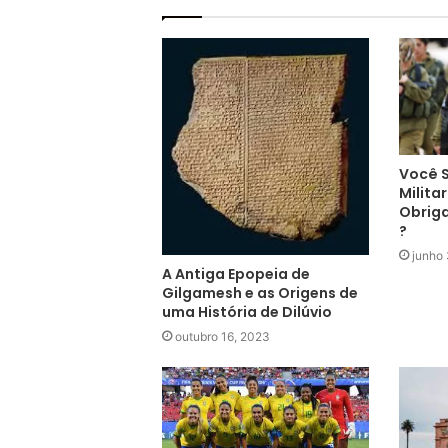
Você S
Militar
Obriga
?
junho
A Antiga Epopeia de
Gilgamesh e as Origens de
uma História de Dilúvio
outubro 16, 2023