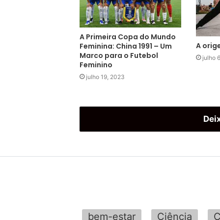
A Primeira Copa do Mundo
A orig
Feminina: China 1991 – Um
Marco para o Futebol
julho 
Feminino
julho 19, 2023
Dei
bem-estar
Ciência
C