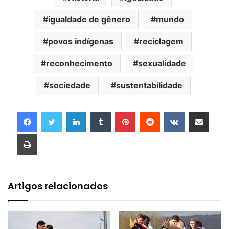
igualdade de gênero
mundo
povos indígenas
reciclagem
reconhecimento
sexualidade
sociedade
sustentabilidade
Linkedin
Tumblr
Pinterest
Reddit
VK
Compartilhar via e-mail
Imprimir
Artigos relacionados