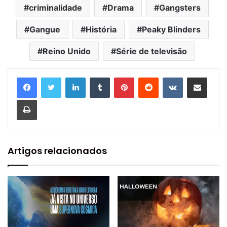
criminalidade
Drama
Gangsters
Gangue
História
Peaky Blinders
Reino Unido
Série de televisão
Linkedin
Tumblr
Pinterest
Reddit
VK
Compartilhar via e-mail
Imprimir
Artigos relacionados