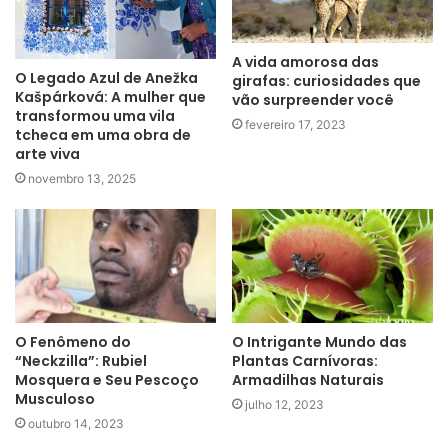
A vida amorosa das
O Legado Azul de Anežka
girafas: curiosidades que
Kašpárková: A mulher que
vão surpreender você
transformou uma vila
fevereiro 17, 2023
tcheca em uma obra de
arte viva
novembro 13, 2025
O Fenômeno do
O Intrigante Mundo das
“Neckzilla”: Rubiel
Plantas Carnívoras:
Mosquera e Seu Pescoço
Armadilhas Naturais
Musculoso
julho 12, 2023
outubro 14, 2023