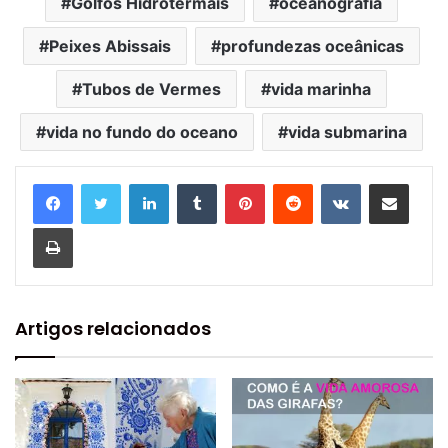
Golfos Hidrotermais
oceanografia
Peixes Abissais
profundezas oceânicas
Tubos de Vermes
vida marinha
vida no fundo do oceano
vida submarina
Linkedin
Tumblr
Pinterest
Reddit
VK
Compartilhar via e-mail
Imprimir
Artigos relacionados