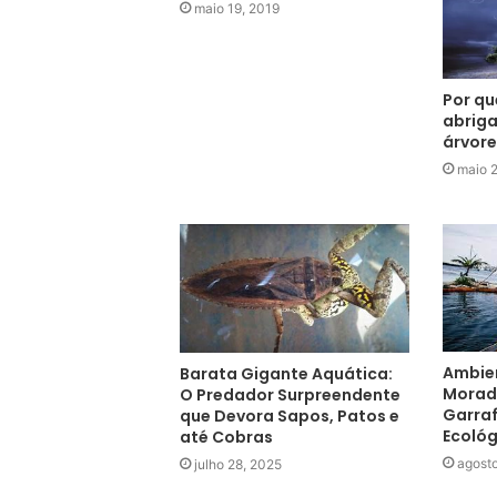
maio 19, 2019
Por qu
abriga
árvore
maio 
Ambien
Barata Gigante Aquática:
Moradi
O Predador Surpreendente
Garraf
que Devora Sapos, Patos e
Ecológ
até Cobras
agosto
julho 28, 2025