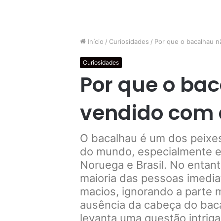
Início
/
Curiosidades
/
Por que o bacalhau n
Curiosidades
Por que o ba
vendido com 
O bacalhau é um dos peixe
do mundo, especialmente e
Noruega e Brasil. No entant
maioria das pessoas imedia
macios, ignorando a parte m
ausência da cabeça do bac
levanta uma questão intrig