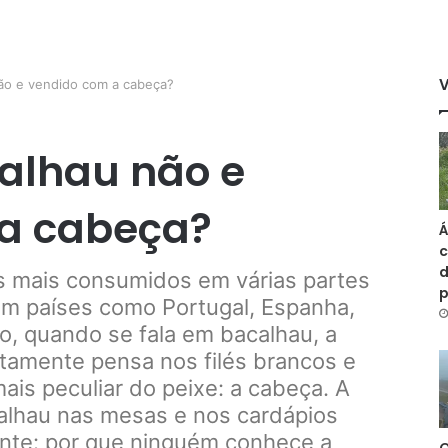
ão e vendido com a cabeça?
calhau não e
a cabeça?
Á
c
d
s mais consumidos em várias partes
m países como Portugal, Espanha,
o, quando se fala em bacalhau, a
tamente pensa nos filés brancos e
ais peculiar do peixe: a cabeça. A
alhau nas mesas e nos cardápios
ante: por que ninguém conhece a