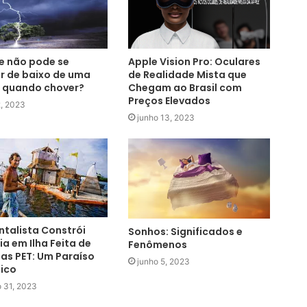
e não pode se
Apple Vision Pro: Oculares
r de baixo de uma
de Realidade Mista que
 quando chover?
Chegam ao Brasil com
Preços Elevados
2, 2023
junho 13, 2023
talista Constrói
Sonhos: Significados e
a em Ilha Feita de
Fenômenos
as PET: Um Paraíso
junho 5, 2023
ico
 31, 2023