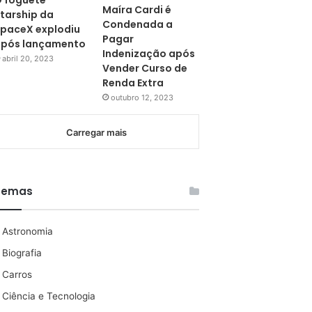
 foguete
Maíra Cardi é
tarship da
Condenada a
paceX explodiu
Pagar
pós lançamento
Indenização após
abril 20, 2023
Vender Curso de
Renda Extra
outubro 12, 2023
Carregar mais
Temas
Astronomia
Biografia
Carros
Ciência e Tecnologia