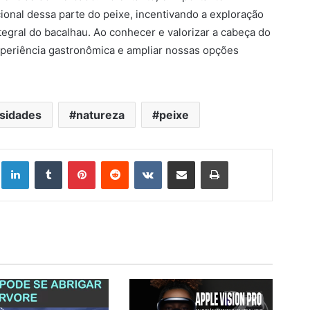
cional dessa parte do peixe, incentivando a exploração
tegral do bacalhau. Ao conhecer e valorizar a cabeça do
periência gastronômica e ampliar nossas opções
sidades
natureza
peixe
Linkedin
Tumblr
Pinterest
Reddit
VK
Compartilhar via e-mail
Imprimir