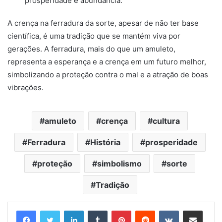
prosperidade e abundância.
A crença na ferradura da sorte, apesar de não ter base
científica, é uma tradição que se mantém viva por
gerações. A ferradura, mais do que um amuleto,
representa a esperança e a crença em um futuro melhor,
simbolizando a proteção contra o mal e a atração de boas
vibrações.
amuleto
crença
cultura
Ferradura
História
prosperidade
proteção
simbolismo
sorte
Tradição
Linkedin
Tumblr
Pinterest
Reddit
VK
Compartilhar via e-mail