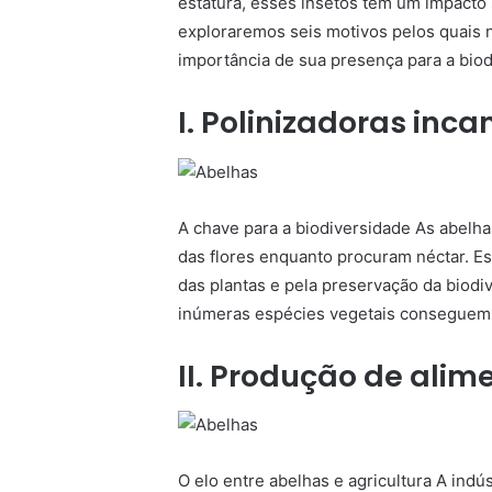
estatura, esses insetos têm um impacto s
exploraremos seis motivos pelos quais
importância de sua presença para a biod
I. Polinizadoras inca
A chave para a biodiversidade As abelha
das flores enquanto procuram néctar. Es
das plantas e pela preservação da biodi
inúmeras espécies vegetais conseguem s
II. Produção de alim
O elo entre abelhas e agricultura A indú