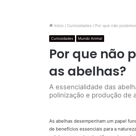
Início
/
Curiosidades
/
Por que não podemos
Curiosidades
Mundo Animal
Por que não 
as abelhas?
A essencialidade das abelh
polinização e produção de 
As abelhas desempenham um papel fund
de benefícios essenciais para a nature