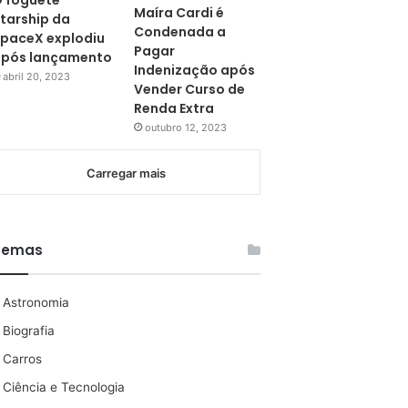
 foguete
Maíra Cardi é
tarship da
Condenada a
paceX explodiu
Pagar
pós lançamento
Indenização após
abril 20, 2023
Vender Curso de
Renda Extra
outubro 12, 2023
Carregar mais
Temas
Astronomia
Biografia
Carros
Ciência e Tecnologia