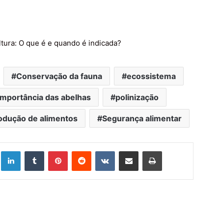
tura: O que é e quando é indicada
?
Conservação da fauna
ecossistema
Importância das abelhas
polinização
odução de alimentos
Segurança alimentar
Linkedin
Tumblr
Pinterest
Reddit
VK
Compartilhar via e-mail
Imprimir