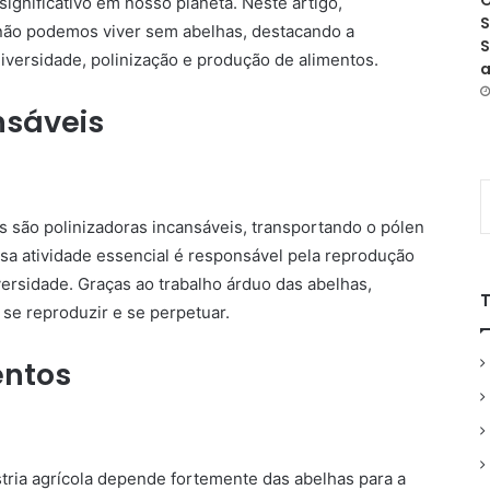
O
ignificativo em nosso planeta. Neste artigo,
S
 não podemos viver sem abelhas, destacando a
S
iversidade, polinização e produção de alimentos.
a
nsáveis
s são polinizadoras incansáveis, transportando o pólen
sa atividade essencial é responsável pela reprodução
versidade. Graças ao trabalho árduo das abelhas,
e reproduzir e se perpetuar.
entos
stria agrícola depende fortemente das abelhas para a