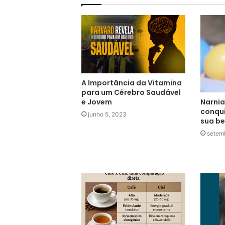
A Importância da Vitamina
para um Cérebro Saudável
Narnia
e Jovem
conqui
junho 5, 2023
sua be
setem