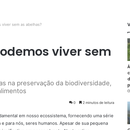
 viver sem as abelhas?
podemos viver sem
Á
c
d
as na preservação da biodiversidade,
alimentos
0
2 minutos de leitura
amental em nosso ecossistema, fornecendo uma série
za e para nós, seres humanos. Apesar de sua pequena