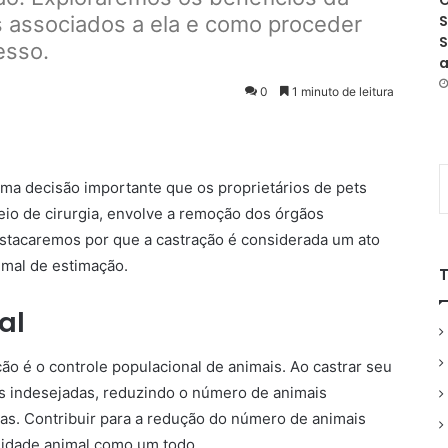
O
 associados a ela e como proceder
S
S
esso.
a
0
1 minuto de leitura
uma decisão importante que os proprietários de pets
meio de cirurgia, envolve a remoção dos órgãos
estacaremos por que a castração é considerada um ato
imal de estimação.
al
ão é o controle populacional de animais. Ao castrar seu
as indesejadas, reduzindo o número de animais
s. Contribuir para a redução do número de animais
nidade animal como um todo.