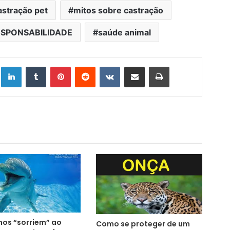
astração pet
mitos sobre castração
SPONSABILIDADE
saúde animal
Linkedin
Tumblr
Pinterest
Reddit
VK
Compartilhar via e-mail
Imprimir
hos “sorriem” ao
Como se proteger de um