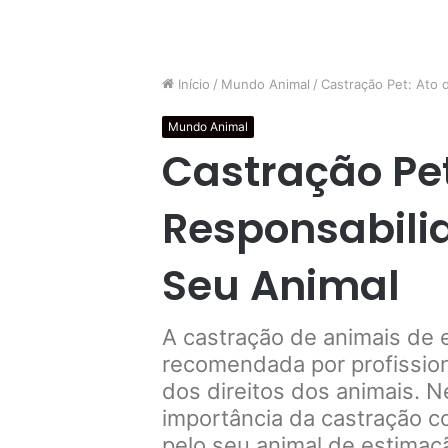
Início
/
Mundo Animal
/
Castração Pet: Ato 
Mundo Animal
Castração Pet
Responsabili
Seu Animal
A castração de animais de
recomendada por profissio
dos direitos dos animais. N
importância da castração c
pelo seu animal de estimaç