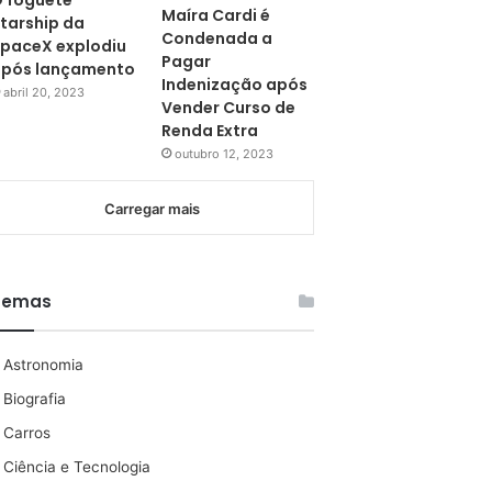
 foguete
Maíra Cardi é
tarship da
Condenada a
paceX explodiu
Pagar
pós lançamento
Indenização após
abril 20, 2023
Vender Curso de
Renda Extra
outubro 12, 2023
Carregar mais
Temas
Astronomia
Biografia
Carros
Ciência e Tecnologia