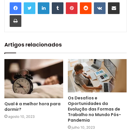
Linkedin
Tumblr
Pinterest
Reddit
VK
Compartilhar via e-mail
Imprimir
Artigos relacionados
Os Desafios e
Oportunidades da
Qual é a melhor hora para
Evolução das Formas de
dormir?
Trabalho no Mundo Pós-
agosto 10, 2023
Pandemia
julho 10, 2023