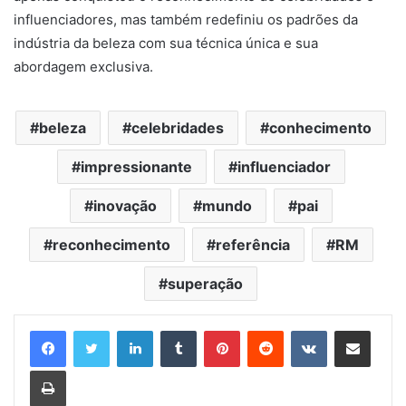
influenciadores, mas também redefiniu os padrões da
indústria da beleza com sua técnica única e sua
abordagem exclusiva.
beleza
celebridades
conhecimento
impressionante
influenciador
inovação
mundo
pai
reconhecimento
referência
RM
superação
Linkedin
Tumblr
Pinterest
Reddit
VK
Compartilhar via e-mail
Imprimir