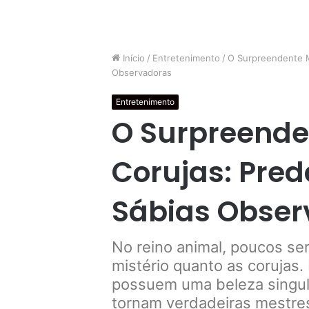
Início
/
Entretenimento
/
O Surpreendente M
Observadoras
Entretenimento
O Surpreend
Corujas: Pre
Sábias Obser
No reino animal, poucos se
mistério quanto as corujas.
possuem uma beleza singul
tornam verdadeiras mestres