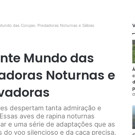
undo das Corujas: Predadoras Noturnas e Sábias
ente Mundo das
Á
dadoras Noturnas e
c
d
vadoras
res despertam tanta admiração e
 Essas aves de rapina noturnas
ar e uma série de adaptações que as
 do voo silencioso e da caça precisa.