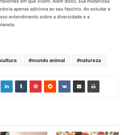
ambientes em que vivem. Além disso, sua misteriosa
doria apenas adiciona ao seu fascínio. Ao estudar e
osso entendimento sobre a diversidade e a
laneta.
cultura
mundo animal
natureza
Linkedin
Tumblr
Pinterest
Reddit
VK
Compartilhar via e-mail
Imprimir