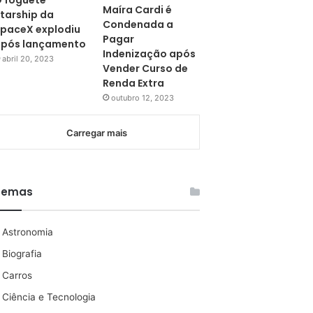
 foguete
Maíra Cardi é
tarship da
Condenada a
paceX explodiu
Pagar
pós lançamento
Indenização após
abril 20, 2023
Vender Curso de
Renda Extra
outubro 12, 2023
Carregar mais
Temas
Astronomia
Biografia
Carros
Ciência e Tecnologia