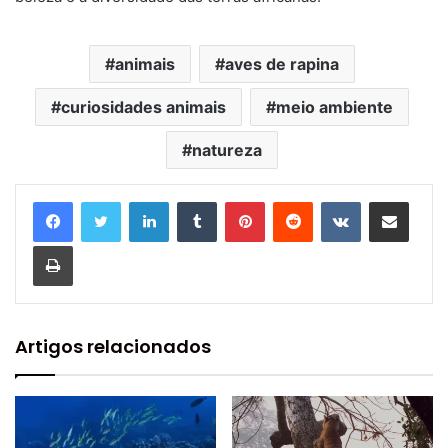
animais
aves de rapina
curiosidades animais
meio ambiente
natureza
Linkedin
Tumblr
Pinterest
Reddit
VK
Compartilhar via e-mail
Imprimir
Artigos relacionados