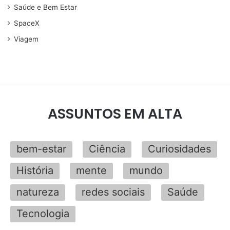
Saúde e Bem Estar
SpaceX
Viagem
ASSUNTOS EM ALTA
bem-estar
Ciência
Curiosidades
História
mente
mundo
natureza
redes sociais
Saúde
Tecnologia