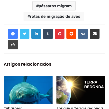
pássaros migram
rotas de migração de aves
Linkedin
Tumblr
Pinterest
Reddit
VK
Compartilhar via e-mail
Imprimir
Artigos relacionados
Tubarões:
Por que a Terra é redonda