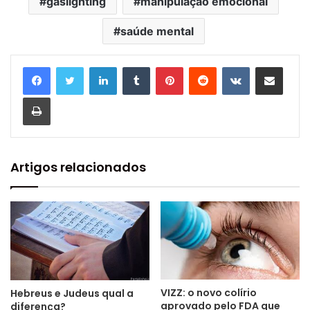
gaslighting
manipulação emocional
saúde mental
Linkedin
Tumblr
Pinterest
Reddit
VK
Compartilhar via e-mail
Imprimir
Artigos relacionados
VIZZ: o novo colírio
Hebreus e Judeus qual a
aprovado pelo FDA que
diferença?