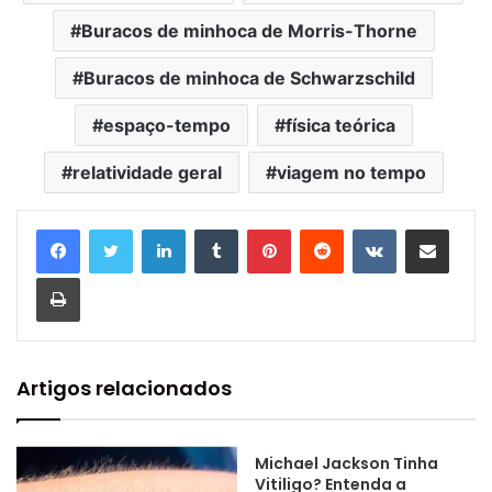
Buracos de minhoca de Morris-Thorne
Buracos de minhoca de Schwarzschild
espaço-tempo
física teórica
relatividade geral
viagem no tempo
Linkedin
Tumblr
Pinterest
Reddit
VK
Compartilhar via e-mail
Imprimir
Artigos relacionados
Michael Jackson Tinha
Vitiligo? Entenda a