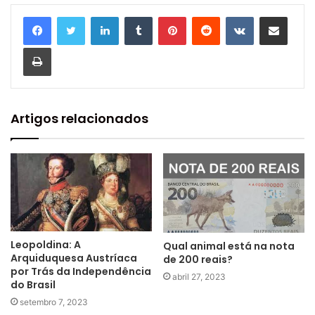
Linkedin
Tumblr
Pinterest
Reddit
VK
Compartilhar via e-mail
Imprimir
Artigos relacionados
Leopoldina: A
Qual animal está na nota
Arquiduquesa Austríaca
de 200 reais?
por Trás da Independência
abril 27, 2023
do Brasil
setembro 7, 2023