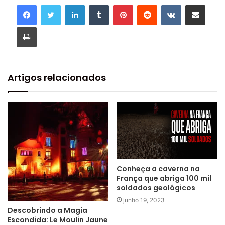
Linkedin
Tumblr
Pinterest
Reddit
VK
Compartilhar via e-mail
Imprimir
Artigos relacionados
Conheça a caverna na
França que abriga 100 mil
soldados geológicos
junho 19, 2023
Descobrindo a Magia
Escondida: Le Moulin Jaune