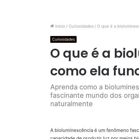
Início
/
Curiosidades
/
O que é a biolumines
Curiosidades
O que é a bio
como ela fun
Aprenda como a biolumines
fascinante mundo dos orga
naturalmente
A bioluminescência é um fenômeno fas
capacidade de produzir luz por meios bi