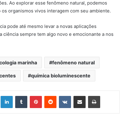
ões. Ao explorar esse fenômeno natural, podemos
o os organismos vivos interagem com seu ambiente.
cia pode até mesmo levar a novas aplicações
a ciência sempre tem algo novo e emocionante a nos
cologia marinha
fenômeno natural
centes
química bioluminescente
Linkedin
Tumblr
Pinterest
Reddit
VK
Compartilhar via e-mail
Imprimir