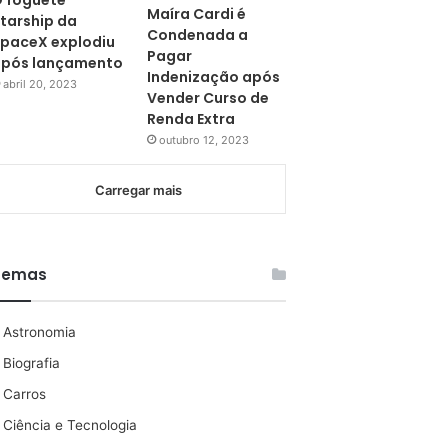
 foguete
Maíra Cardi é
tarship da
Condenada a
paceX explodiu
Pagar
pós lançamento
Indenização após
abril 20, 2023
Vender Curso de
Renda Extra
outubro 12, 2023
Carregar mais
Temas
Astronomia
Biografia
Carros
Ciência e Tecnologia