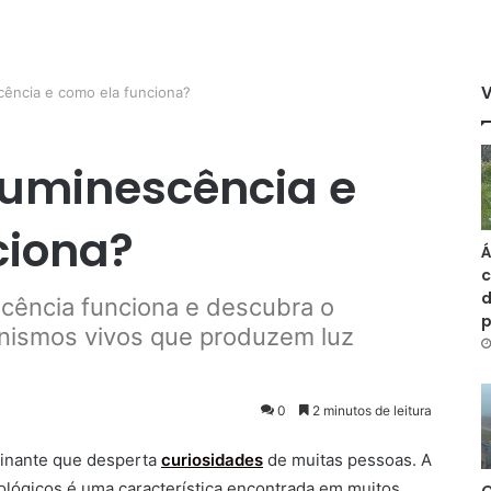
cência e como ela funciona?
luminescência e
ciona?
Á
c
d
cência funciona e descubra o
nismos vivos que produzem luz
0
2 minutos de leitura
cinante que desperta
curiosidades
de muitas pessoas. A
ológicos é uma característica encontrada em muitos