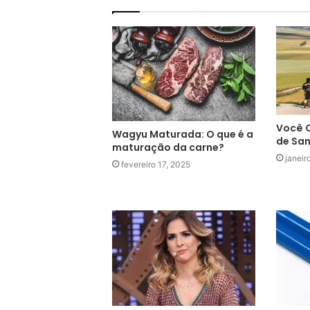
Você 
Wagyu Maturada: O que é a
de Sa
maturação da carne?
janeir
fevereiro 17, 2025