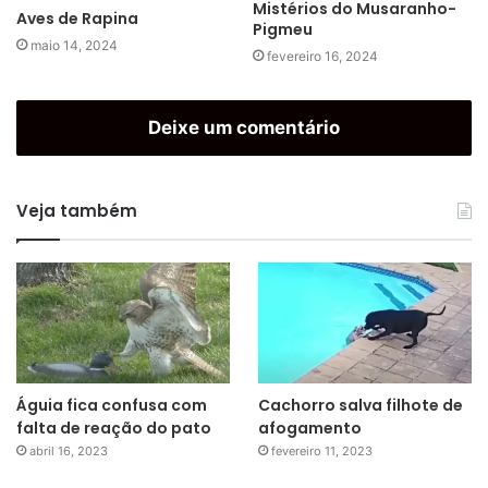
Mistérios do Musaranho-
Aves de Rapina
Pigmeu
maio 14, 2024
fevereiro 16, 2024
Deixe um comentário
Veja também
Águia fica confusa com
Cachorro salva filhote de
falta de reação do pato
afogamento
abril 16, 2023
fevereiro 11, 2023