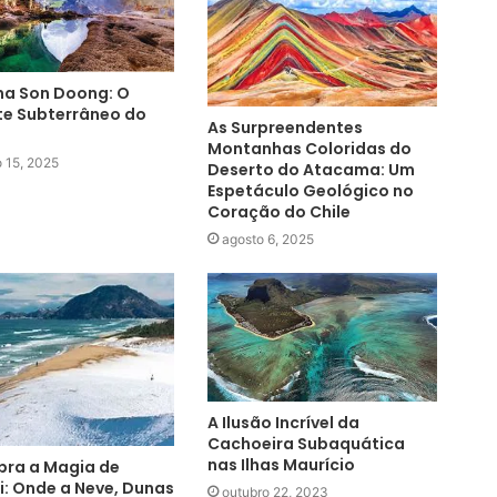
na Son Doong: O
te Subterrâneo do
As Surpreendentes
Montanhas Coloridas do
 15, 2025
Deserto do Atacama: Um
Espetáculo Geológico no
Coração do Chile
agosto 6, 2025
A Ilusão Incrível da
Cachoeira Subaquática
nas Ilhas Maurício
bra a Magia de
i: Onde a Neve, Dunas
outubro 22, 2023