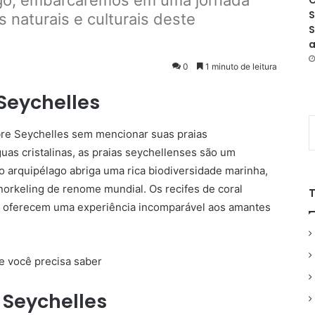
tigo, embarcaremos em uma jornada
O
S
s naturais e culturais deste
S
a
0
1 minuto de leitura
Seychelles
obre Seychelles sem mencionar suas praias
as cristalinas, as praias seychellenses são um
 o arquipélago abriga uma rica biodiversidade marinha,
orkeling de renome mundial. Os recifes de coral
as oferecem uma experiência incomparável aos amantes
e Seychelles