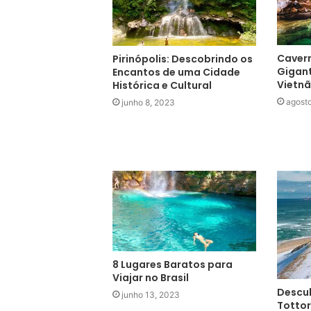
Caver
Pirinópolis: Descobrindo os
Gigan
Encantos de uma Cidade
Vietnã
Histórica e Cultural
agosto
junho 8, 2023
8 Lugares Baratos para
Viajar no Brasil
Descu
junho 13, 2023
Tottor