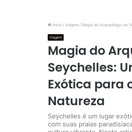
Início
/
Viagem
/
Magia do Arquipélago de S
Viagem
Magia do Arq
Seychelles: 
Exótica para
Natureza
Seychelles é um lugar exóti
com suas praias paradisíac