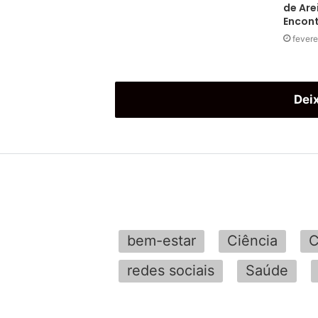
de Are
Encon
fevere
Dei
bem-estar
Ciência
C
redes sociais
Saúde