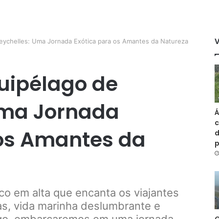
eychelles: Uma Jornada Exótica para os Amantes da Natureza
uipélago de
Uma Jornada
Á
c
 os Amantes da
d
co em alta que encanta os viajantes
as, vida marinha deslumbrante e