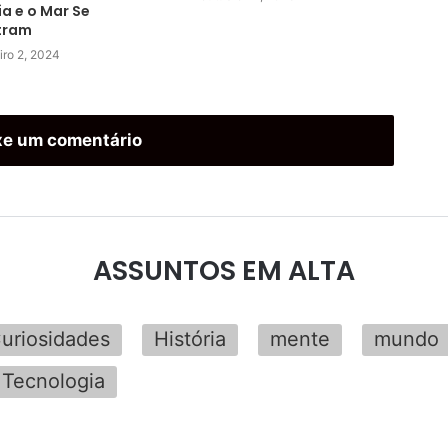
ia e o Mar Se
tram
iro 2, 2024
xe um comentário
ASSUNTOS EM ALTA
uriosidades
História
mente
mundo
Tecnologia