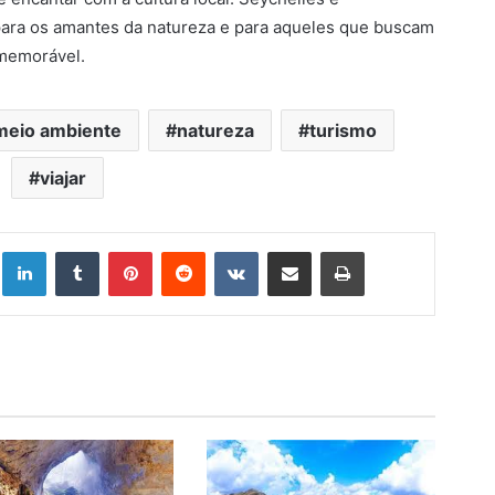
ara os amantes da natureza e para aqueles que buscam
 memorável.
meio ambiente
natureza
turismo
viajar
Linkedin
Tumblr
Pinterest
Reddit
VK
Compartilhar via e-mail
Imprimir