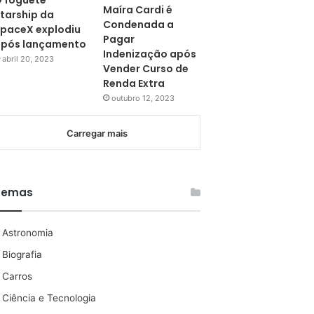
 foguete
Maíra Cardi é
tarship da
Condenada a
paceX explodiu
Pagar
pós lançamento
Indenização após
abril 20, 2023
Vender Curso de
Renda Extra
outubro 12, 2023
Carregar mais
Temas
Astronomia
Biografia
Carros
Ciência e Tecnologia