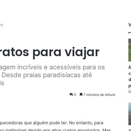
ar
ratos para viajar
gem incríveis e acessíveis para os
Á
c
. Desde praias paradisíacas até
d
is
0
7 minutos de leitura
iquecedoras que alguém pode ter. No entanto, para
uxo inatingível devido aos altos custos envolvidos. Mas