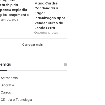
 foguete
Maíra Cardi é
tarship da
Condenada a
paceX explodiu
Pagar
pós lançamento
Indenização após
abril 20, 2023
Vender Curso de
Renda Extra
outubro 12, 2023
Carregar mais
Temas
Astronomia
Biografia
Carros
Ciência e Tecnologia