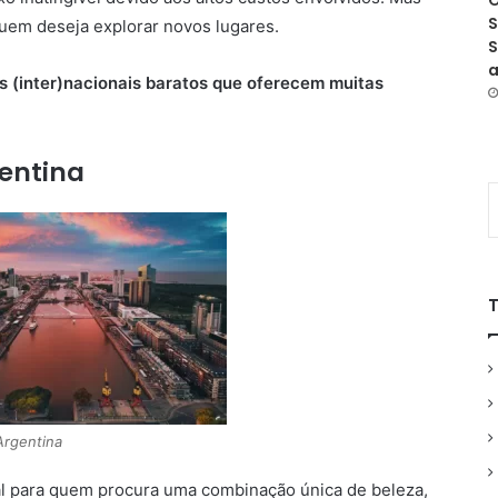
O
S
quem deseja explorar novos lugares.
S
a
s (inter)nacionais baratos que oferecem muitas
gentina
Argentina
eal para quem procura uma combinação única de beleza,