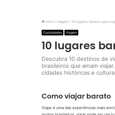
Início
/
Viagem
/
10 lugares baratos para viaj
Curiosidades
Viagem
10 lugares ba
Descubra 10 destinos de via
brasileiros que amam viajar
cidades históricas e cultura
Como viajar barato
Viajar é uma das experiências mais enr
muitos brasileiros, viajar pode ser um l