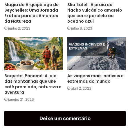
Magia do Arquipélago de
Skaftafell: A praia do
Seychelles: Uma Jornada
riacho vulcânico amarelo
Exótica para os Amantes
que corre paralelo ao
da Natureza
oceano azul
junho 2, 2023
julho 6, 2023
Boquete, Panamá: A joia
As viagens mais incríveis e
das montanhas que une
extremas do mundo
café premiado, natureza e
abril 2, 2023
aventura
janeiro 21, 2026
Deixe um comentário