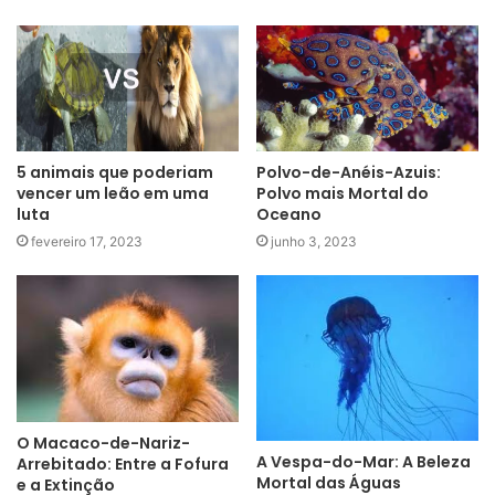
5 animais que poderiam
Polvo-de-Anéis-Azuis:
vencer um leão em uma
Polvo mais Mortal do
luta
Oceano
fevereiro 17, 2023
junho 3, 2023
O Macaco-de-Nariz-
A Vespa-do-Mar: A Beleza
Arrebitado: Entre a Fofura
Mortal das Águas
e a Extinção