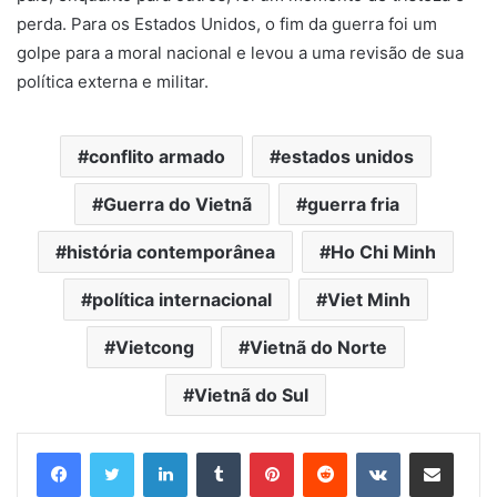
perda. Para os Estados Unidos, o fim da guerra foi um
golpe para a moral nacional e levou a uma revisão de sua
política externa e militar.
conflito armado
estados unidos
Guerra do Vietnã
guerra fria
história contemporânea
Ho Chi Minh
política internacional
Viet Minh
Vietcong
Vietnã do Norte
Vietnã do Sul
Linkedin
Tumblr
Pinterest
Reddit
VK
Compartilhar via e-mail