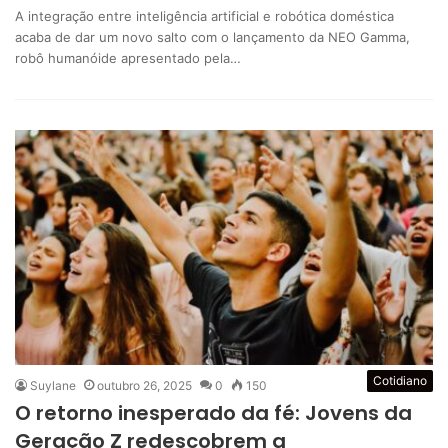
A integração entre inteligência artificial e robótica doméstica
acaba de dar um novo salto com o lançamento da NEO Gamma,
robô humanóide apresentado pela…
Cotidiano
Suylane
outubro 26, 2025
0
150
O retorno inesperado da fé: Jovens da
Geração Z redescobrem a