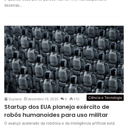
dezenas…
Ciência e Tecnologia
Suylane
dezembro 19, 2025
0
110
Startup dos EUA planeja exército de
robôs humanoides para uso militar
O avanço acelerado da robótica e da inteligência artificial está