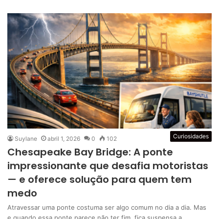
Curiosidades
Suylane
abril 1, 2026
0
102
Chesapeake Bay Bridge: A ponte
impressionante que desafia motoristas
— e oferece solução para quem tem
medo
Atravessar uma ponte costuma ser algo comum no dia a dia. Mas
e quando essa ponte parece não ter fim, fica suspensa a