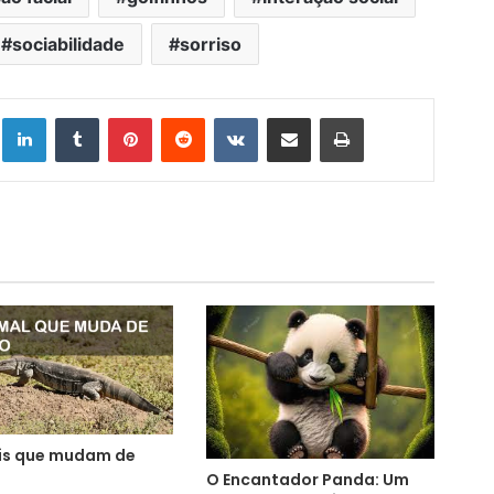
sociabilidade
sorriso
Linkedin
Tumblr
Pinterest
Reddit
VK
Compartilhar via e-mail
Imprimir
is que mudam de
O Encantador Panda: Um