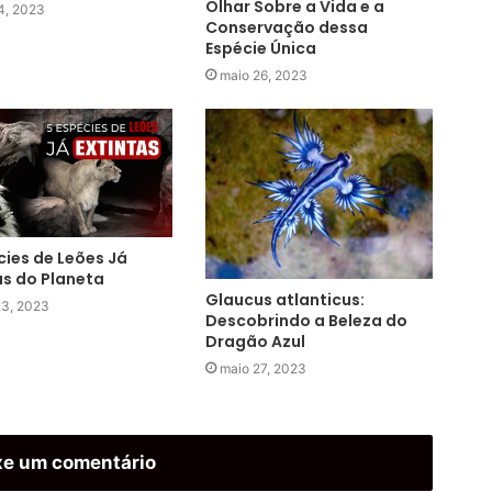
Olhar Sobre a Vida e a
14, 2023
Conservação dessa
Espécie Única
maio 26, 2023
cies de Leões Já
as do Planeta
Glaucus atlanticus:
23, 2023
Descobrindo a Beleza do
Dragão Azul
maio 27, 2023
xe um comentário