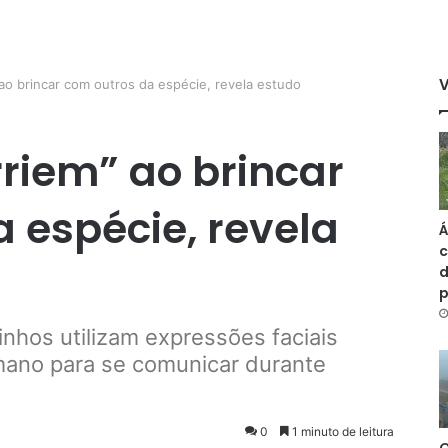
 ao brincar com outros da espécie, revela estudo
rriem” ao brincar
 espécie, revela
Á
c
d
inhos utilizam expressões faciais
mano para se comunicar durante
0
1 minuto de leitura