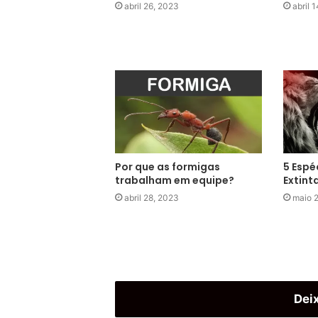
abril 26, 2023
abril 
Por que as formigas
5 Espé
trabalham em equipe?
Extint
abril 28, 2023
maio 
Dei