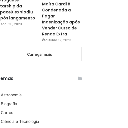
 foguete
Maíra Cardi é
tarship da
Condenada a
paceX explodiu
Pagar
pós lançamento
Indenização após
abril 20, 2023
Vender Curso de
Renda Extra
outubro 12, 2023
Carregar mais
Temas
Astronomia
Biografia
Carros
Ciência e Tecnologia