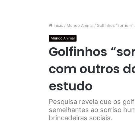
Início
/
Mundo Animal
/
Golfinhos “sorriem”
Mundo Animal
Golfinhos “so
com outros da
estudo
Pesquisa revela que os golf
semelhantes ao sorriso hu
brincadeiras sociais.