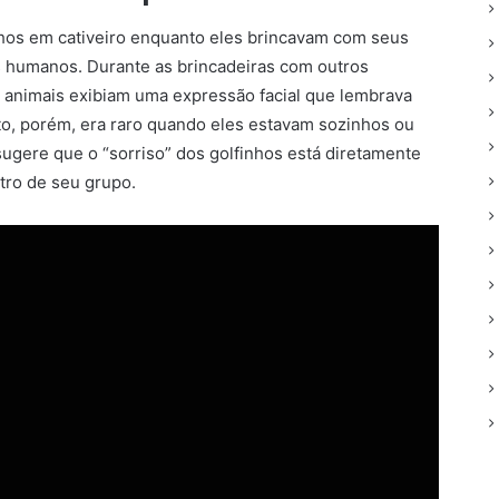
nhos em cativeiro enquanto eles brincavam com seus
 humanos. Durante as brincadeiras com outros
 animais exibiam uma expressão facial que lembrava
, porém, era raro quando eles estavam sozinhos ou
ugere que o “sorriso” dos golfinhos está diretamente
tro de seu grupo.