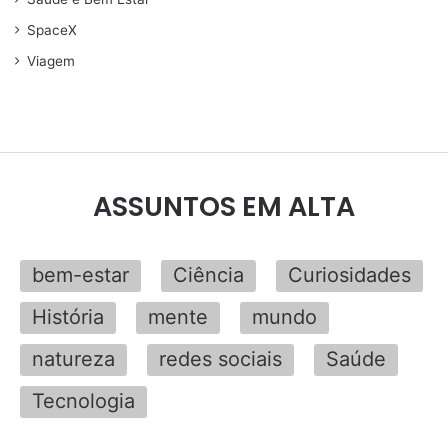
SpaceX
Viagem
ASSUNTOS EM ALTA
bem-estar
Ciência
Curiosidades
História
mente
mundo
natureza
redes sociais
Saúde
Tecnologia