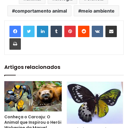
comportamento animal
meio ambiente
Linkedin
Tumblr
Pinterest
Reddit
VK
Compartilhar via e-mail
Imprimir
Artigos relacionados
Conheça o Carcaju: O
Animal que Inspirou o Herói
Wolverine da Marvel