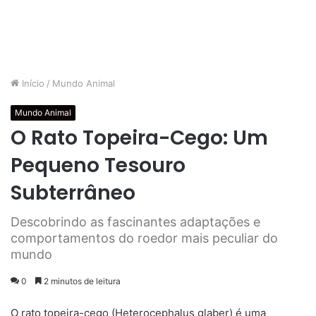
Início
/
Mundo Animal
Mundo Animal
O Rato Topeira-Cego: Um
Pequeno Tesouro
Subterrâneo
Descobrindo as fascinantes adaptações e
comportamentos do roedor mais peculiar do
mundo
0
2 minutos de leitura
O rato topeira-cego (Heterocephalus glaber) é uma