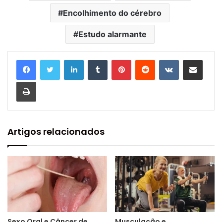
Encolhimento do cérebro
Estudo alarmante
Linkedin
Tumblr
Pinterest
Reddit
VK
Compartilhar via e-mail
Imprimir
Artigos relacionados
Sexo Oral e Câncer de
Musculação e