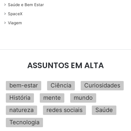
Saúde e Bem Estar
SpaceX
Viagem
ASSUNTOS EM ALTA
bem-estar
Ciência
Curiosidades
História
mente
mundo
natureza
redes sociais
Saúde
Tecnologia