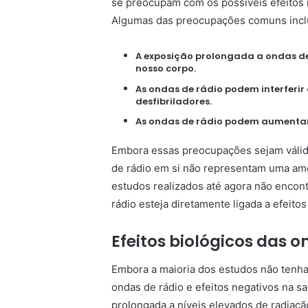
se preocupam com os possíveis efeitos 
Algumas das preocupações comuns inc
A exposição prolongada a ondas de 
nosso corpo.
As ondas de rádio podem interferi
desfibriladores.
As ondas de rádio podem aumentar 
Embora essas preocupações sejam válida
de rádio em si não representam uma ame
estudos realizados até agora não encont
rádio esteja diretamente ligada a efeito
Efeitos biológicos das o
Embora a maioria dos estudos não tenha
ondas de rádio e efeitos negativos na 
prolongada a níveis elevados de radiação