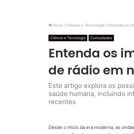
Início
/
Ciência e Tecnologia
/
Entenda os i
Ciência e Tecnologia
Curiosidades
Entenda os i
de rádio em 
Este artigo explora os poss
saúde humana, incluindo i
recentes
Desde o início da era moderna, as ondas