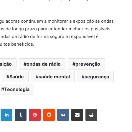
eguladoras continuem a monitorar a exposição às ondas
os de longo prazo para entender melhor os possíveis
 ondas de rádio de forma segura e responsável é
itos benefícios.
sição
ondas de rádio
prevenção
Saúde
saúde mental
segurança
Tecnologia
Linkedin
Tumblr
Pinterest
Reddit
VK
Compartilhar via e-mail
Imprimir