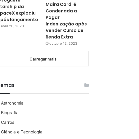
 foguete
Maíra Cardi é
tarship da
Condenada a
paceX explodiu
Pagar
pós lançamento
Indenização após
abril 20, 2023
Vender Curso de
Renda Extra
outubro 12, 2023
Carregar mais
Temas
Astronomia
Biografia
Carros
Ciência e Tecnologia