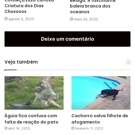
Conheça Essa Curiosa
Beluga: A fascinante
Criatura dos Dias
baleia branca dos
Chuvosos
oceanos
agosto 3, 2023
maio 24, 2023
Deixe um comentário
Veja também
Águia fica confusa com
Cachorro salva filhote de
falta de reação do pato
afogamento
abril 16, 2023
fevereiro 11, 2023