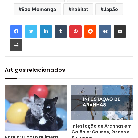
Ezo Momonga
habitat
Japão
Linkedin
Tumblr
Pinterest
Reddit
VK
Compartilhar via e-mail
Imprimir
Artigos relacionados
Infestação de Aranhas em
Goiânia: Causas, Riscos e
Narnia: O gato quimera
Soluções