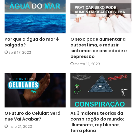
Por que a água do mar é
O sexo pode aumentar a
salgada?
autoestima, e reduzir
sintomas de ansiedade e
abril 17, 2023
depressão
março 11, 2023
O Futuro do Celular: Será
As 3 maiores teorias da
que Vai Acabar?
conspiração do mundo:
Illuminate, reptilianos,
maio 21, 2023
terra plana