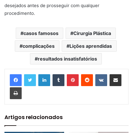
desejados antes de prosseguir com qualquer
procedimento.
casos famosos
Cirurgia Plástica
complicações
Lições aprendidas
resultados insatisfatórios
Linkedin
Tumblr
Pinterest
Reddit
VK
Compartilhar via e-mail
Imprimir
Artigos relacionados