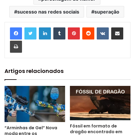
sucesso nas redes sociais
superação
Linkedin
Tumblr
Pinterest
Reddit
VK
Compartilhar via e-mail
Imprimir
Artigos relacionados
Fóssil em formato de
“Arminhas de Gel” Nova
dragão encontrado em
moda entre os