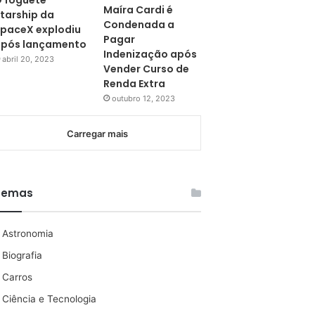
 foguete
Maíra Cardi é
tarship da
Condenada a
paceX explodiu
Pagar
pós lançamento
Indenização após
abril 20, 2023
Vender Curso de
Renda Extra
outubro 12, 2023
Carregar mais
Temas
Astronomia
Biografia
Carros
Ciência e Tecnologia