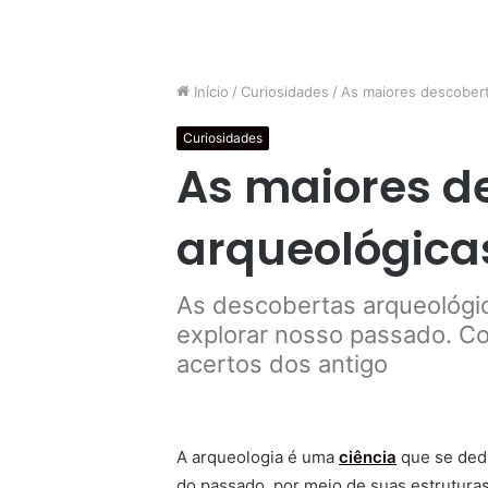
Início
/
Curiosidades
/
As maiores descobert
Curiosidades
As maiores d
arqueológicas
As descobertas arqueológic
explorar nosso passado. Co
acertos dos antigo
A arqueologia é uma
ciência
que se dedi
do passado, por meio de suas estruturas