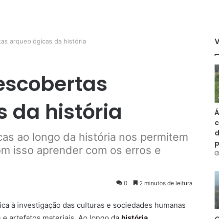
as arqueológicas da história
escobertas
 da história
Á
c
d
as ao longo da história nos permitem
m isso aprender com os erros e
0
2 minutos de leitura
ca à investigação das culturas e sociedades humanas
 e artefatos materiais. Ao longo da
história
,