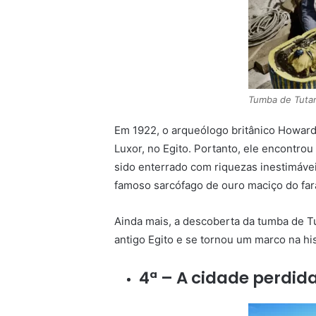
Tumba de Tut
Em 1922, o arqueólogo britânico Howard
Luxor, no Egito. Portanto, ele encontro
sido enterrado com riquezas inestimávei
famoso sarcófago de ouro maciço do far
Ainda mais, a descoberta da tumba de T
antigo Egito e se tornou um marco na his
4ª – A cidade perdid