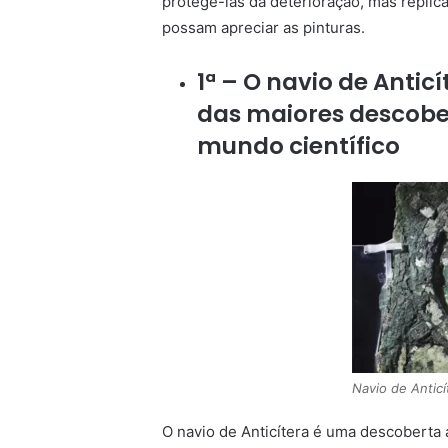
protegê-las da deterioração, mas réplica
possam apreciar as pinturas.
1ª – O navio de Anti
das maiores descobe
mundo científico
Navio de Anticí
O navio de Anticítera é uma descoberta 