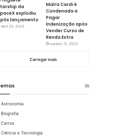
 foguete
Maíra Cardi é
tarship da
Condenada a
paceX explodiu
Pagar
pós lançamento
Indenização após
abril 20, 2023
Vender Curso de
Renda Extra
outubro 12, 2023
Carregar mais
Temas
Astronomia
Biografia
Carros
Ciência e Tecnologia