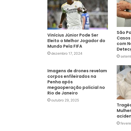
São Pa
Vinícius Júnior Pode Ser
Casos
Eleito o Melhor Jogador do
com N
Mundo Pela FIFA
Detec
dezembro 17, 2024
setem
Imagens de drones revelam
corpos enfileirados na
Penha após
megaoperação policial no
Rio de Janeiro
outubro 29, 2025
Tragéd
Mulher
aciden
fevere