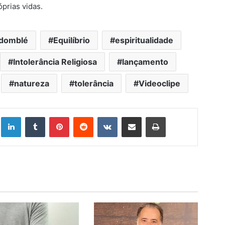
óprias vidas.
domblé
Equilíbrio
espiritualidade
Intolerância Religiosa
lançamento
natureza
tolerância
Videoclipe
Linkedin
Tumblr
Pinterest
Reddit
VK
Compartilhar via e-mail
Imprimir