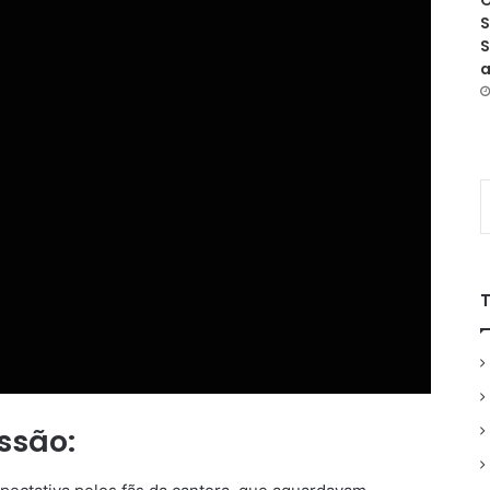
O
S
S
a
ssão: