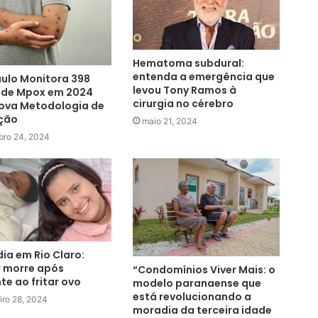
Hematoma subdural:
entenda a emergência que
ulo Monitora 398
levou Tony Ramos à
 de Mpox em 2024
cirurgia no cérebro
ova Metodologia de
ção
maio 21, 2024
bro 24, 2024
ia em Rio Claro:
 morre após
“Condomínios Viver Mais: o
te ao fritar ovo
modelo paranaense que
está revolucionando a
iro 28, 2024
moradia da terceira idade