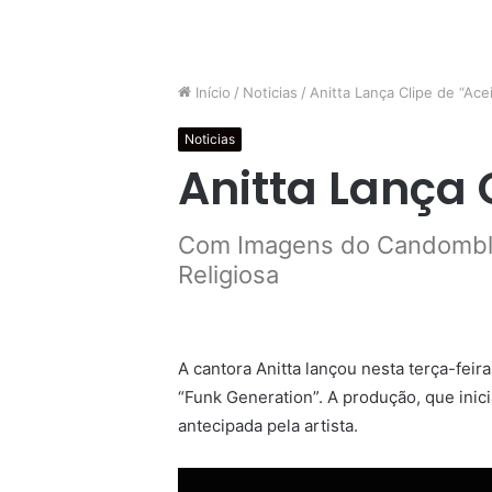
Início
/
Noticias
/
Anitta Lança Clipe de “Acei
Noticias
Anitta Lança 
Com Imagens do Candomblé
Religiosa
A cantora Anitta lançou nesta terça-feira
“Funk Generation”. A produção, que inicia
antecipada pela artista.