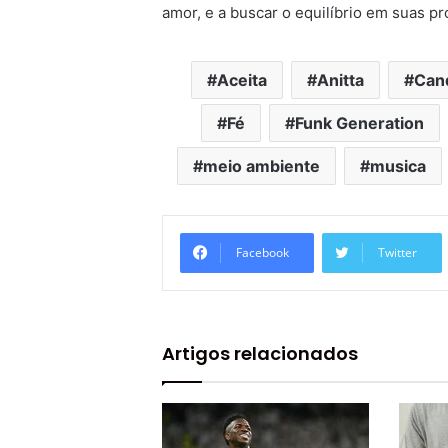
amor, e a buscar o equilíbrio em suas pr
Aceita
Anitta
Can
Fé
Funk Generation
meio ambiente
musica
Facebook
Twitter
Artigos relacionados