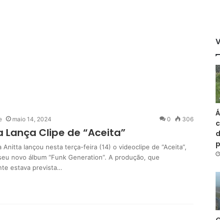
Á
e
maio 14, 2024
0
306
c
a Lança Clipe de “Aceita”
d
 Anitta lançou nesta terça-feira (14) o videoclipe de “Aceita”,
 seu novo álbum “Funk Generation”. A produção, que
ente estava prevista…