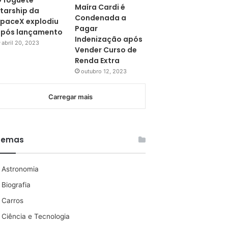
 foguete
Maíra Cardi é
tarship da
Condenada a
paceX explodiu
Pagar
pós lançamento
Indenização após
abril 20, 2023
Vender Curso de
Renda Extra
outubro 12, 2023
Carregar mais
Temas
Astronomia
Biografia
Carros
Ciência e Tecnologia