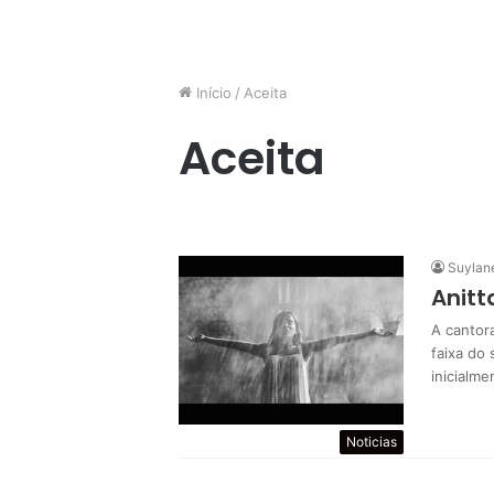
Início
/
Aceita
Aceita
Suylan
Anitt
A cantora
faixa do
inicialm
Noticias