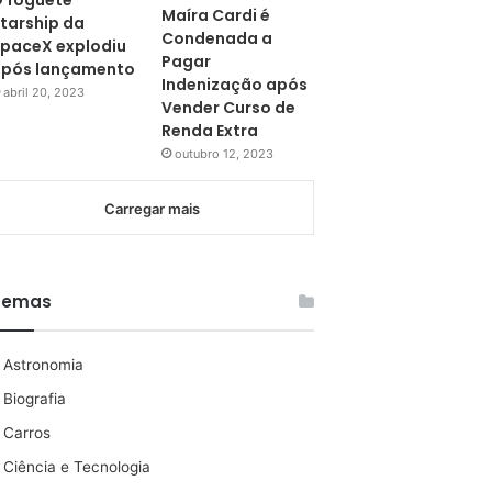
 foguete
Maíra Cardi é
tarship da
Condenada a
paceX explodiu
Pagar
pós lançamento
Indenização após
abril 20, 2023
Vender Curso de
Renda Extra
outubro 12, 2023
Carregar mais
Temas
Astronomia
Biografia
Carros
Ciência e Tecnologia