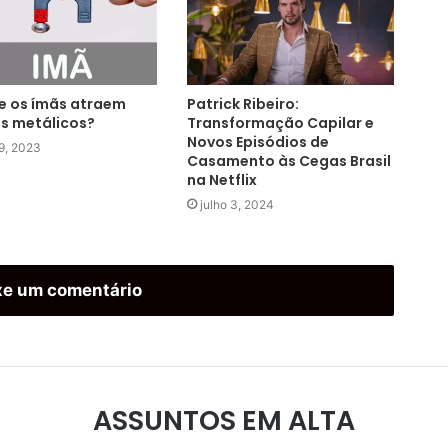
e os ímãs atraem
Patrick Ribeiro:
s metálicos?
Transformação Capilar e
Novos Episódios de
29, 2023
Casamento às Cegas Brasil
na Netflix
julho 3, 2024
xe um comentário
ASSUNTOS EM ALTA