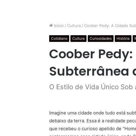
Início
/
Cultura
/
Coober Pedy: A Cidade Sub
Cotidiano
Cultura
Curiosidades
História
Coober Pedy:
Subterrânea 
O Estilo de Vida Único Sob 
Imagine uma cidade onde tudo está subt
debaixo da terra. Essa é a realidade pec
que recebeu o curioso apelido de “Hom