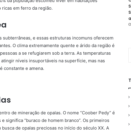
O
60% da população escolheu viver em habitações
S
o ricas em ferro da região.
S
a
ea
s subterrâneas, e essas estruturas incomuns oferecem
antes. O clima extremamente quente e árido da região é
pessoas a se refugiarem sob a terra. As temperaturas
atingir níveis insuportáveis na superfície, mas nas
 é constante e amena.
las
entro de mineração de opalas. O nome “Coober Pedy” é
s e significa “buraco de homem branco”. Os primeiros
busca de opalas preciosas no início do século XX. A