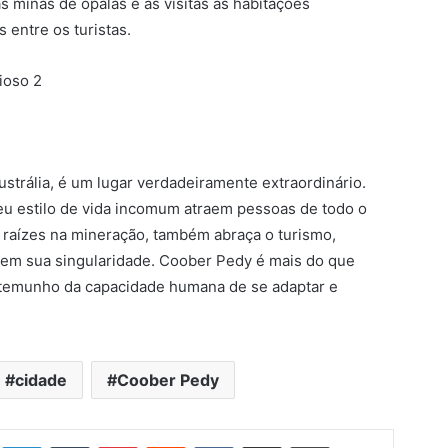
as minas de opalas e as visitas às habitações
 entre os turistas.
strália, é um lugar verdadeiramente extraordinário.
seu estilo de vida incomum atraem pessoas de todo o
raízes na mineração, também abraça o turismo,
tem sua singularidade. Coober Pedy é mais do que
stemunho da capacidade humana de se adaptar e
cidade
Coober Pedy
Linkedin
Tumblr
Pinterest
Reddit
VK
Compartilhar via e-mail
Imprimir