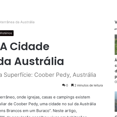
terrânea da Austrália
Mistérios
 A Cidade
da Austrália
Á
c
d
a Superfície: Coober Pedy, Austrália
0
2 minutos de leitura
errâneo, onde igrejas, casas e campings existem
uliar de Coober Pedy, uma cidade no sul da Austrália
ens Brancos em um Buraco”. Neste artigo,