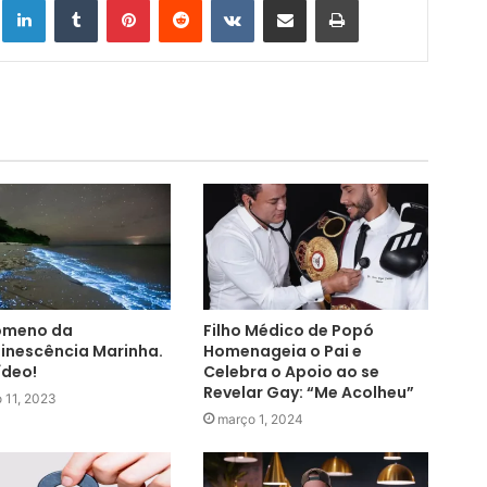
ômeno da
Filho Médico de Popó
inescência Marinha.
Homenageia o Pai e
ídeo!
Celebra o Apoio ao se
Revelar Gay: “Me Acolheu”
 11, 2023
março 1, 2024