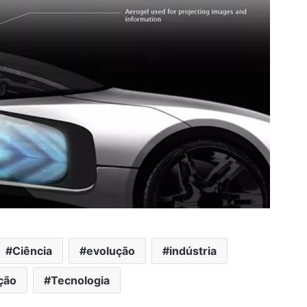
Ciência
evolução
indústria
ção
Tecnologia