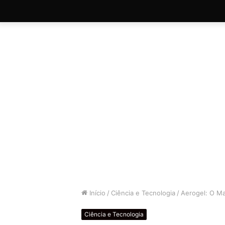
Início
/
Ciência e Tecnologia
/
Aerogel: O Mat
Ciência e Tecnologia