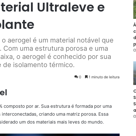
erial Ultraleve e
olante
Á
c
d
o aerogel é um material notável que
s. Com uma estrutura porosa e uma
ixa, o aerogel é conhecido por sua
e de isolamento térmico.
0
1 minuto de leitura
el
O
S
S
9% composto por ar. Sua estrutura é formada por uma
a
s interconectadas, criando uma matriz porosa. Essa
nsiderado um dos materiais mais leves do mundo.