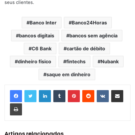
seus clientes.
Banco Inter
Banco24Horas
bancos digitais
bancos sem agência
C6 Bank
cartão de débito
dinheiro físico
fintechs
Nubank
saque em dinheiro
Linkedin
Tumblr
Pinterest
Reddit
VK
Compartilhar via e-mail
Imprimir
Artigos relacionados