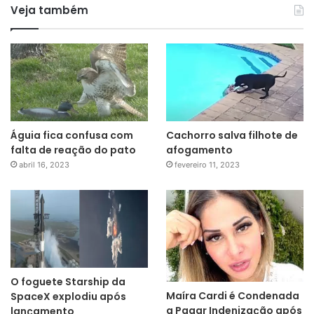
Veja também
Águia fica confusa com
Cachorro salva filhote de
falta de reação do pato
afogamento
abril 16, 2023
fevereiro 11, 2023
O foguete Starship da
Maíra Cardi é Condenada
SpaceX explodiu após
a Pagar Indenização após
lançamento