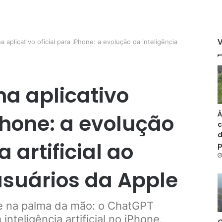
aplicativo oficial para iPhone: a evolução da inteligência
a aplicativo
Á
iPhone: a evolução
c
d
a artificial ao
usuários da Apple
de na palma da mão: o ChatGPT
inteligência artificial no iPhone.