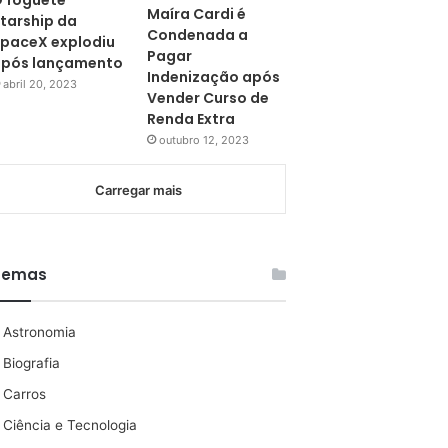
 foguete
Maíra Cardi é
tarship da
Condenada a
paceX explodiu
Pagar
pós lançamento
Indenização após
abril 20, 2023
Vender Curso de
Renda Extra
outubro 12, 2023
Carregar mais
Temas
Astronomia
Biografia
Carros
Ciência e Tecnologia