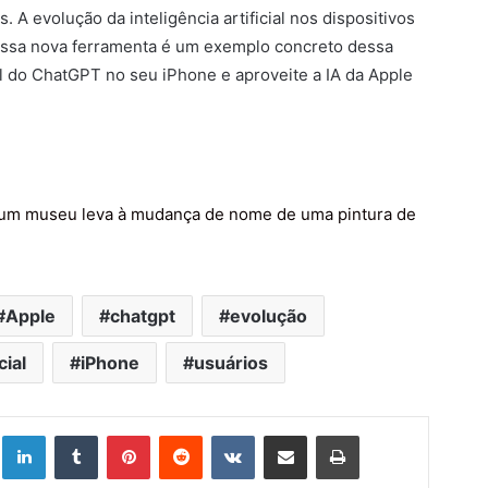
. A evolução da inteligência artificial nos dispositivos
essa nova ferramenta é um exemplo concreto dessa
l do ChatGPT no seu iPhone e aproveite a IA da Apple
 um museu leva à mudança de nome de uma pintura de
Apple
chatgpt
evolução
cial
iPhone
usuários
Linkedin
Tumblr
Pinterest
Reddit
VK
Compartilhar via e-mail
Imprimir