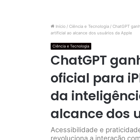
Início
/
Ciência e Tecnologia
/
ChatGPT ganha 
artificial ao alcance dos usuários da Apple
Ciência e Tecnologia
ChatGPT ganh
oficial para 
da inteligênci
alcance dos 
Acessibilidade e praticida
revoluciona a interação com 