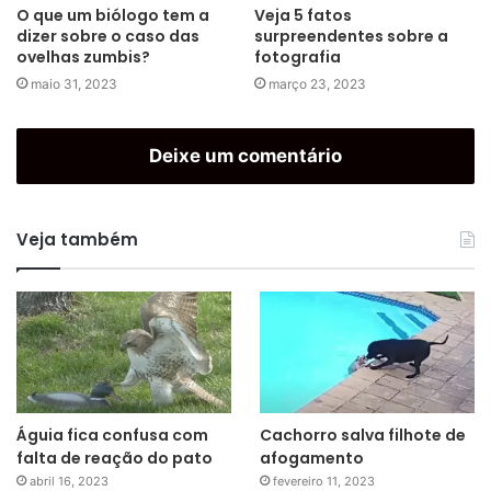
O que um biólogo tem a
Veja 5 fatos
dizer sobre o caso das
surpreendentes sobre a
ovelhas zumbis?
fotografia
maio 31, 2023
março 23, 2023
Deixe um comentário
Veja também
Águia fica confusa com
Cachorro salva filhote de
falta de reação do pato
afogamento
abril 16, 2023
fevereiro 11, 2023