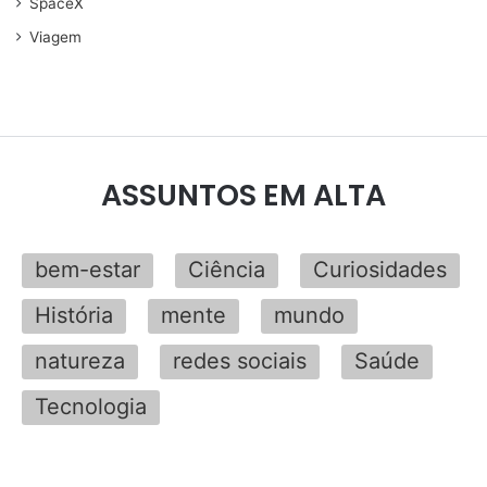
SpaceX
Viagem
ASSUNTOS EM ALTA
bem-estar
Ciência
Curiosidades
História
mente
mundo
natureza
redes sociais
Saúde
Tecnologia