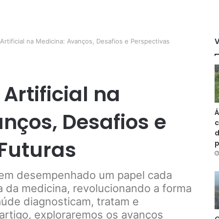
 Artificial na Medicina: Avanços, Desafios e Perspectivas
Artificial na
Á
nços, Desafios e
c
d
 Futuras
IA) tem desempenhado um papel cada
a da medicina, revolucionando a forma
aúde diagnosticam, tratam e
artigo, exploraremos os avanços