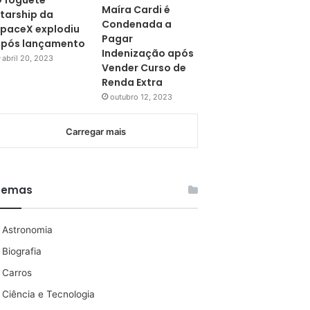
 foguete
Maíra Cardi é
tarship da
Condenada a
paceX explodiu
Pagar
pós lançamento
Indenização após
abril 20, 2023
Vender Curso de
Renda Extra
outubro 12, 2023
Carregar mais
Temas
Astronomia
Biografia
Carros
Ciência e Tecnologia