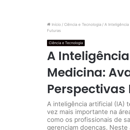
Início
/
Ciência e Tecnologia
/
A Inteligência
Futuras
Ciência e Tecnologia
A Inteligência 
Medicina: Ava
Perspectivas
A inteligência artificial (
vez mais importante na áre
como os profissionais de s
gerenciam doenças. Neste 