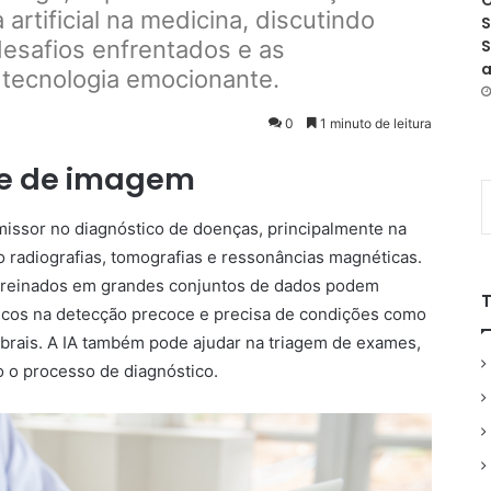
O
a artificial na medicina, discutindo
S
desafios enfrentados e as
S
a
 tecnologia emocionante.
0
1 minuto de leitura
se de imagem
issor no diagnóstico de doenças, principalmente na
 radiografias, tomografias e ressonâncias magnéticas.
treinados em grandes conjuntos de dados podem
édicos na detecção precoce e precisa de condições como
ebrais. A IA também pode ajudar na triagem de exames,
o o processo de diagnóstico.