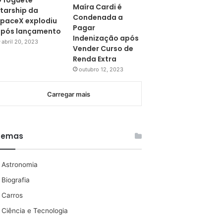
 foguete
Maíra Cardi é
tarship da
Condenada a
paceX explodiu
Pagar
pós lançamento
Indenização após
abril 20, 2023
Vender Curso de
Renda Extra
outubro 12, 2023
Carregar mais
Temas
Astronomia
Biografia
Carros
Ciência e Tecnologia