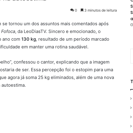
O
S
0
3 minutos de leitura
S
a
n se tornou um dos assuntos mais comentados após
 Fofoca
, da LeoDiasTV. Sincero e emocionado, o
do ano com
130 kg
, resultado de um período marcado
ificuldade em manter uma rotina saudável.
elho”, confessou o cantor, explicando que a imagem
gostaria de ser. Essa percepção foi o estopim para uma
 que agora já soma 25 kg eliminados, além de uma nova
a autoestima.