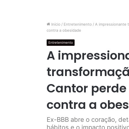
Início
/
Entretenimento
/
A impressionante t
contra a obesidade
Entretenimento
A impression
transformaçã
Cantor perde 
contra a obe
Ex-BBB abre o coração, det
hábitos e o impacto positiv