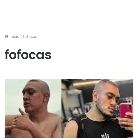
Início
/
fofocas
fofocas