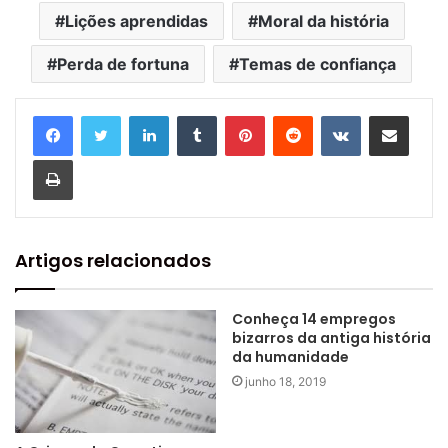
Lições aprendidas
Moral da história
Perda de fortuna
Temas de confiança
Linkedin
Tumblr
Pinterest
Reddit
VK
Compartilhar via e-mail
Imprimir
Artigos relacionados
Conheça 14 empregos
bizarros da antiga história
da humanidade
junho 18, 2019