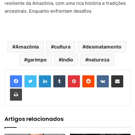
resiliente da Amazônia, com uma rica história e tradições
ancestrais. Enquanto enfrentam desafios
Amazônia
cultura
desmatamento
garimpo
índio
natureza
Linkedin
Tumblr
Pinterest
Reddit
VK
Compartilhar via e-mail
Imprimir
Artigos relacionados