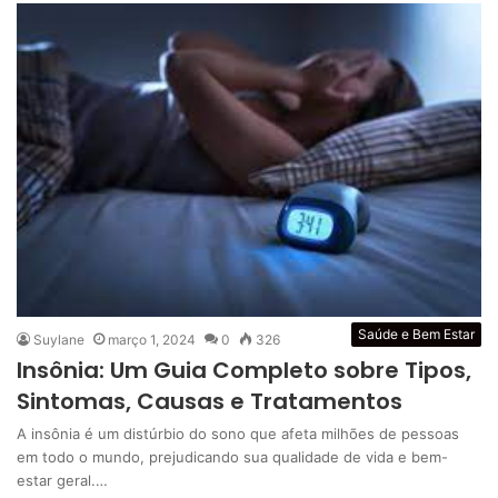
Saúde e Bem Estar
Suylane
março 1, 2024
0
326
Insônia: Um Guia Completo sobre Tipos,
Sintomas, Causas e Tratamentos
A insônia é um distúrbio do sono que afeta milhões de pessoas
em todo o mundo, prejudicando sua qualidade de vida e bem-
estar geral.…