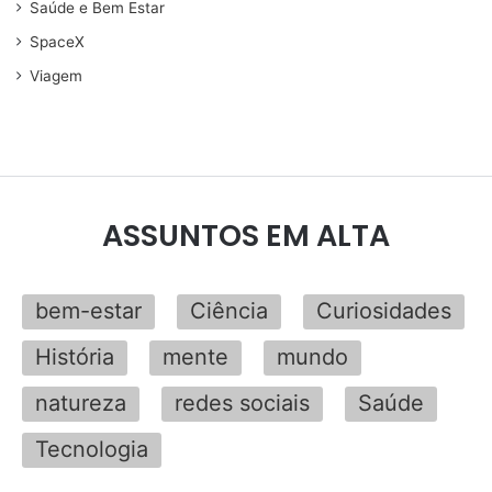
Saúde e Bem Estar
SpaceX
Viagem
ASSUNTOS EM ALTA
bem-estar
Ciência
Curiosidades
História
mente
mundo
natureza
redes sociais
Saúde
Tecnologia