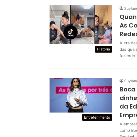
Suylan
Quan
As Co
Redes
A era da
História
das quai
fazendo 
Suylan
Boca 
dinhe
da Ed
Empr
Entretenimento
A empres
como Boc
Festival