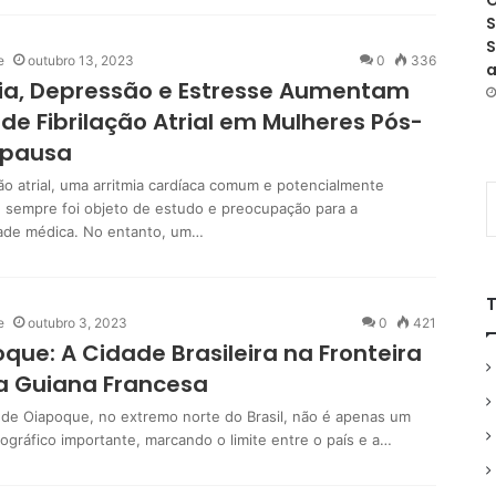
O
S
S
e
outubro 13, 2023
0
336
a
ia, Depressão e Estresse Aumentam
 de Fibrilação Atrial em Mulheres Pós-
pausa
ção atrial, uma arritmia cardíaca comum e potencialmente
, sempre foi objeto de estudo e preocupação para a
de médica. No entanto, um…
e
outubro 3, 2023
0
421
que: A Cidade Brasileira na Fronteira
a Guiana Francesa
 de Oiapoque, no extremo norte do Brasil, não é apenas um
ográfico importante, marcando o limite entre o país e a…