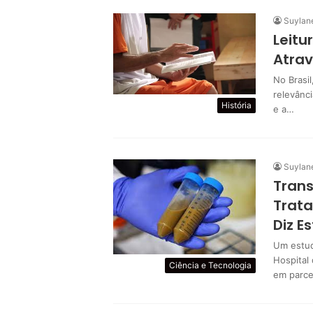
Suylan
Leitu
Atrav
No Brasi
relevânci
História
e a…
Suylan
Trans
Trata
Diz E
Um estud
Hospital
Ciência e Tecnologia
em parce