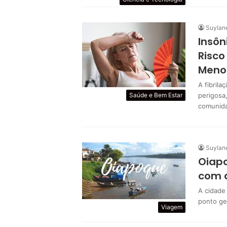
Suylan
Insôn
Risco
Meno
A fibrila
Saúde e Bem Estar
perigosa
comunida
Suylan
Oiapo
com 
A cidade
ponto ge
Viagem