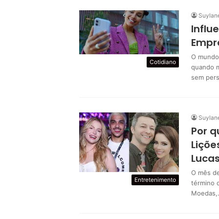
Suylan
Influ
Empr
O mundo 
Cotidiano
quando m
sem pers
Suylan
Por q
Liçõe
Luca
O mês de
Entretenimento
término 
Moedas,