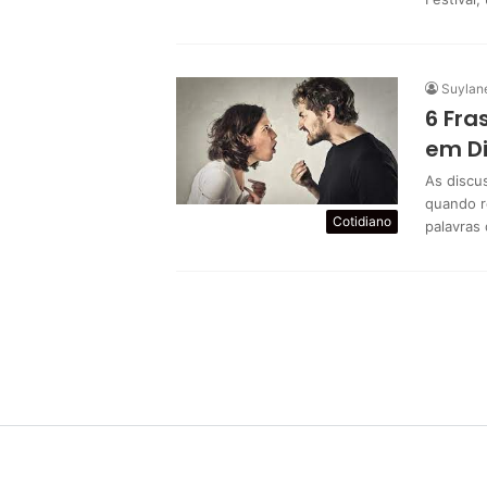
Suylan
6 Fra
em Di
As discu
quando r
Cotidiano
palavras