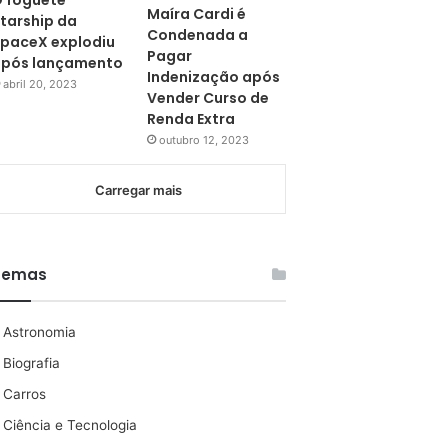
 foguete
Maíra Cardi é
tarship da
Condenada a
paceX explodiu
Pagar
pós lançamento
Indenização após
abril 20, 2023
Vender Curso de
Renda Extra
outubro 12, 2023
Carregar mais
Temas
Astronomia
Biografia
Carros
Ciência e Tecnologia