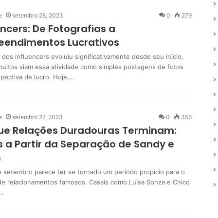
e
setembro 28, 2023
0
279
encers: De Fotografias a
eendimentos Lucrativos
dos influencers evoluiu significativamente desde seu início,
uitos viam essa atividade como simples postagens de fotos
pectiva de lucro. Hoje,…
e
setembro 27, 2023
0
356
ue Relações Duradouras Terminam:
s a Partir da Separação de Sandy e
s
 setembro parece ter se tornado um período propício para o
de relacionamentos famosos. Casais como Luísa Sonza e Chico
…