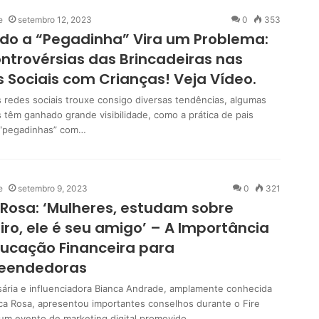
e
setembro 12, 2023
0
353
do a “Pegadinha” Vira um Problema:
ntrovérsias das Brincadeiras nas
 Sociais com Crianças! Veja Vídeo.
s redes sociais trouxe consigo diversas tendências, algumas
s têm ganhado grande visibilidade, como a prática de pais
“pegadinhas” com…
e
setembro 9, 2023
0
321
Rosa: ‘Mulheres, estudam sobre
iro, ele é seu amigo’ – A Importância
ucação Financeira para
eendedoras
ária e influenciadora Bianca Andrade, amplamente conhecida
a Rosa, apresentou importantes conselhos durante o Fire
, um evento de marketing digital promovido…