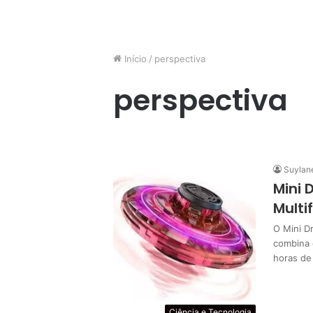
Início
/
perspectiva
perspectiva
Suylan
Mini 
Multi
O Mini D
combina 
horas de 
Ciência e Tecnologia